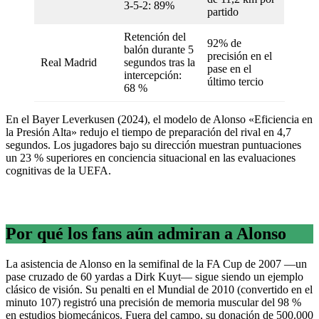
3-5-2: 89%
partido
Retención del
92% de
balón durante 5
precisión en el
Real Madrid
segundos tras la
pase en el
intercepción:
último tercio
68 %
En el Bayer Leverkusen (2024), el modelo de Alonso «Eficiencia en
la Presión Alta» redujo el tiempo de preparación del rival en 4,7
segundos. Los jugadores bajo su dirección muestran puntuaciones
un 23 % superiores en conciencia situacional en las evaluaciones
cognitivas de la UEFA.
Por qué los fans aún admiran a Alonso
La asistencia de Alonso en la semifinal de la FA Cup de 2007 —un
pase cruzado de 60 yardas a Dirk Kuyt— sigue siendo un ejemplo
clásico de visión. Su penalti en el Mundial de 2010 (convertido en el
minuto 107) registró una precisión de memoria muscular del 98 %
en estudios biomecánicos. Fuera del campo, su donación de 500.000