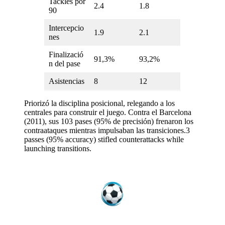
Tackles por
2.4
1.8
90
Intercepcio
1.9
2.1
nes
Finalizació
91,3%
93,2%
n del pase
Asistencias
8
12
Priorizó la disciplina posicional, relegando a los
centrales para construir el juego. Contra el Barcelona
(2011), sus 103 pases (95% de precisión) frenaron los
contraataques mientras impulsaban las transiciones.3
passes (95% accuracy) stifled counterattacks while
launching transitions.