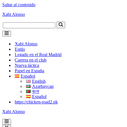
Saltar al contenido
Xabi Alonso
Buscar...
Menú
de
Xabi Alonso
navegación
Estilo
Legado en el Real Madrid
Carrera en el club
Nueva táctica
Papel en España
Español
English
Azərbaycan
বাংলা
Español
https://chicken-road2.pk
Xabi Alonso
Menú