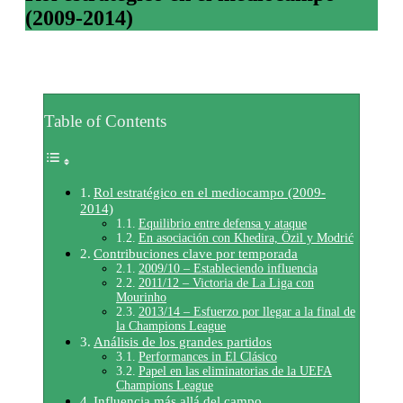
(2009-2014)
Table of Contents
Rol estratégico en el mediocampo (2009-
2014)
Equilibrio entre defensa y ataque
En asociación con Khedira, Özil y Modrić
Contribuciones clave por temporada
2009/10 – Estableciendo influencia
2011/12 – Victoria de La Liga con
Mourinho
2013/14 – Esfuerzo por llegar a la final de
la Champions League
Análisis de los grandes partidos
Performances in El Clásico
Papel en las eliminatorias de la UEFA
Champions League
Influencia más allá del campo