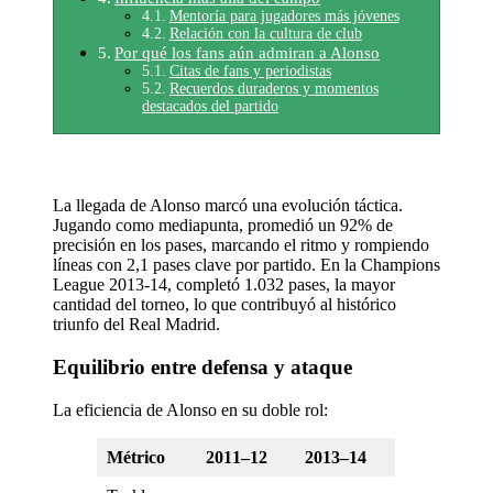
Mentoría para jugadores más jóvenes
Relación con la cultura de club
Por qué los fans aún admiran a Alonso
Citas de fans y periodistas
Recuerdos duraderos y momentos
destacados del partido
La llegada de Alonso marcó una evolución táctica.
Jugando como mediapunta, promedió un 92% de
precisión en los pases, marcando el ritmo y rompiendo
líneas con 2,1 pases clave por partido. En la Champions
League 2013-14, completó 1.032 pases, la mayor
cantidad del torneo, lo que contribuyó al histórico
triunfo del Real Madrid.
Equilibrio entre defensa y ataque
La eficiencia de Alonso en su doble rol:
Métrico
2011–12
2013–14