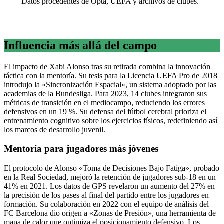
Datos procedentes de Opta, UEFA y archivos de clubes.
Influencia más allá del campo
El impacto de Xabi Alonso tras su retirada combina la innovación
táctica con la mentoría. Su tesis para la Licencia UEFA Pro de 2018
introdujo la «Sincronización Espacial», un sistema adoptado por las
academias de la Bundesliga. Para 2023, 14 clubes integraron sus
métricas de transición en el mediocampo, reduciendo los errores
defensivos en un 19 %. Su defensa del fútbol cerebral prioriza el
entrenamiento cognitivo sobre los ejercicios físicos, redefiniendo así
los marcos de desarrollo juvenil.
Mentoría para jugadores más jóvenes
El protocolo de Alonso «Toma de Decisiones Bajo Fatiga», probado
en la Real Sociedad, mejoró la retención de jugadores sub-18 en un
41% en 2021. Los datos de GPS revelaron un aumento del 27% en
la precisión de los pases al final del partido entre los jugadores en
formación. Su colaboración en 2022 con el equipo de análisis del
FC Barcelona dio origen a «Zonas de Presión», una herramienta de
mapa de calor que optimiza el posicionamiento defensivo. Los